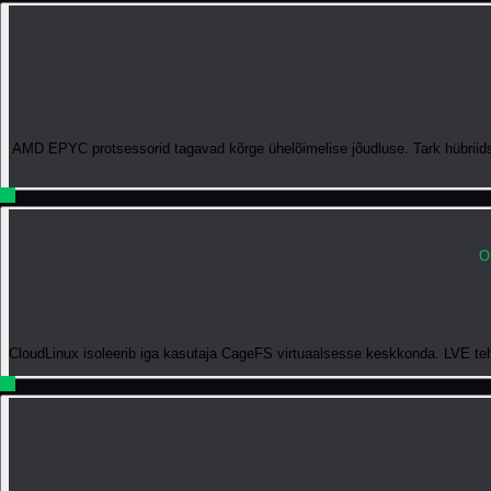
AMD EPYC protsessorid tagavad kõrge ühelõimelise jõudluse. Tark hübriidsa
O
CloudLinux isoleerib iga kasutaja CageFS virtuaalsesse keskkonda. LVE tehn