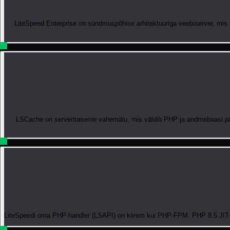
LiteSpeed Enterprise on sündmuspõhise arhitektuuriga veebiserver, mis
LSCache on serveritaseme vahemälu, mis väldib PHP ja andmebaasi päri
LiteSpeedi oma PHP-handler (LSAPI) on kiirem kui PHP-FPM. PHP 8.5 JIT-ko