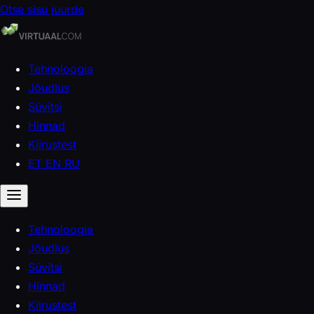
Otse sisu juurde
Tehnoloogia
Jõudlus
Süvitsi
Hinnad
Kiirustest
ET
EN
RU
Tehnoloogia
Jõudlus
Süvitsi
Hinnad
Kiirustest