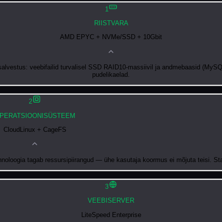
1
RIISTVARA
AMD EPYC + NVMe/SSD + 10Gbit
lvestus: veebifailid turvalisel SSD RAID10-massiivil ja andmebaasid (MySQL)
pudelikaelad.
2
PERATSIOONISÜSTEEM
CloudLinux + CageFS
oloogia tagab ressursipiirangud — ühe kasutaja koormus ei mõjuta teisi. Stab
3
VEEBISERVER
LiteSpeed Enterprise