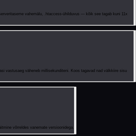
 serveritaseme vahemälu, .htaccess-ühilduvus — kõik see tagab kuni 11x
i vastusaeg väheneb millisekunditeni. Koos tagavad nad välkkiire sisu
äitmine võrreldes vanemate versioonidega.